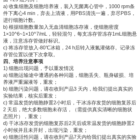
a) 收集细胞及细胞培养液，装入无菌离心管中，1000 rpm条
件下离心4 min，弃去上清液，用PBS清洗一遍，弃尽PBS，
进行细胞计数。
b) 根据细胞数量加入无血清细胞冻存液，使细胞密度
1×10^6~1×10^7/mL，轻轻混匀，每支冻存管冻存1mL细胞悬
液，注意冻存管做好标识。
c) 将冻存管放入-80℃冰箱，24 h后转入液氮灌储存。记录冻
存管位置以便下次拿取。
四、培养注意事项
1) 细胞出现问题，予以重发情况
a) 细胞运输途中遭遇的各种问题，细胞丢失、瓶身破损、培
养液严重漏液等，重发；
b) 细胞污染问题，请在收到产品3 天内，给我们提出真实的
实验结果，核实后重发；
c) 常温发货的细胞静置2小时后，干冰冻存发货的细胞复苏后
2 天后，绝大多数细胞未存活，（需提供真实清晰的细胞状
态照片），重发；
d) 干冰冻存发货的细胞复苏后2天后或常温发货的细胞静置2
小时候并且未开封，出现污染，重发；
e) 细胞活性问题，请在收到产品7天内给我们提出真实的实验