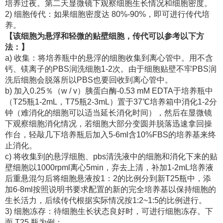
培养过夜。第二天显微镜下观察细胞生长情况和细胞密度。
2) 细胞传代：如果细胞密度达 80%-90%，即可进行传代培
养。
【该细胞为悬浮和轻微的贴壁细胞，传代可以参考以下方
法：】
a) 收集：将培养瓶中的悬浮的细胞收集到离心管中。用不含
钙、镁离子的PBS润洗细胞1-2次。由于细胞贴壁不牢PBS润
洗后细胞会脱落所以PBS也要回收到离心管中。
b) 加入0.25％（w / v）胰蛋白酶-0.53 mM EDTA于培养瓶中
（T25瓶1-2mL，T75瓶2-3mL）置于37℃培养箱中消化1-2分
钟（难消化的细胞可以适当延长消化时间），然后在显微镜
下观察细胞消化情况，若细胞大部分变圆并脱落迅速拿回操
作台，轻敲几下培养瓶后加入5-6ml含10%FBS的培养基来终
止消化。
c) 将收集到的悬浮细胞、pbs清洗液中的细胞和消化下来的贴
壁细胞以1000rpml离心5min，弃去上清，补加1-2mL培养液
后重悬混匀后将细胞悬液按1：2的比例分到新T25瓶中，添
加6-8ml按照说明书要求配置的新的完全培养基以保持细胞的
生长活力，后续传代根据实际情况按1:2~1:5的比例进行。
3) 细胞冻存：待细胞生长状态良好时，可进行细胞冻存。下
面 T25 瓶为例；