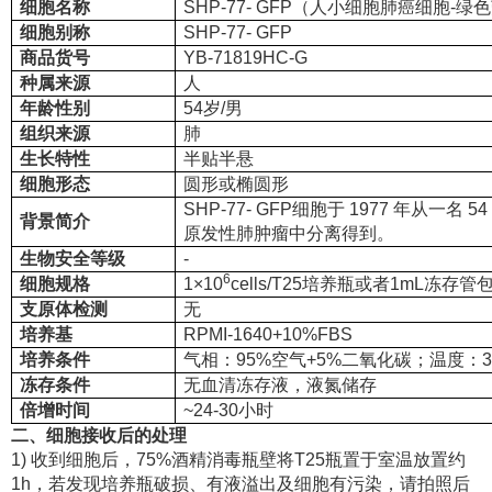
细胞名称
SHP-77- GFP（人小细胞肺癌细胞-
细胞别称
SHP-77- GFP
商品货号
YB-71819HC-G
种属来源
人
年龄性别
54岁/男
组织来源
肺
生长特性
半贴半悬
细胞形态
圆形或椭圆形
SHP-77- GFP细胞于 1977 年从一
背景简介
原发性肺肿瘤中分离得到。
生物安全等级
-
6
细胞规格
1×10
cells/T25培养瓶或者1mL冻存管
支原体检测
无
培养基
RPMI-1640+10%FBS
培养条件
气相：95%空气+5%二氧化碳；温度：3
冻存条件
无血清冻存液，液氮储存
倍增时间
~24-30小时
二、细胞接收后的处理
1) 收到细胞后，75%酒精消毒瓶壁将T25瓶置于室温放置约
1h，若发现培养瓶破损、有液溢出及细胞有污染，请拍照后