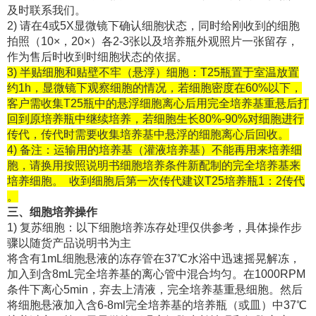
及时联系我们。
2) 请在4或5X显微镜下确认细胞状态，同时给刚收到的细胞
拍照（10×，20×）各2-3张以及培养瓶外观照片一张留存，
作为售后时收到时细胞状态的依据。
3) 半贴细胞和贴壁不牢（悬浮）细胞：T25瓶置于室温放置
约1h，显微镜下观察细胞的情况，若细胞密度在60%以下，
客户需收集T25瓶中的悬浮细胞离心后用完全培养基重悬后打
回到原培养瓶中继续培养，若细胞生长80%-90%对细胞进行
传代，传代时需要收集培养基中悬浮的细胞离心后回收。
4) 备注：运输用的培养基（灌液培养基）不能再用来培养细
胞，请换用按照说明书细胞培养条件新配制的完全培养基来
培养细胞。 收到细胞后第一次传代建议T25培养瓶1：2传代
。
三、细胞培养操作
1) 复苏细胞：以下细胞培养冻存处理仅供参考，具体操作步
骤以随货产品说明书为主
将含有1mL细胞悬液的冻存管在37℃水浴中迅速摇晃解冻，
加入到含8mL完全培养基的离心管中混合均匀。在1000RPM
条件下离心5min，弃去上清液，完全培养基重悬细胞。然后
将细胞悬液加入含6-8ml完全培养基的培养瓶（或皿）中37℃