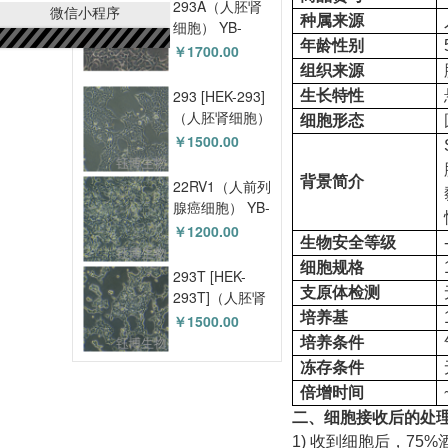
293A（人胚肾
微信小程序
种属来源
细胞） YB-
年龄性别
71003HC
￥1700.00
组织来源
293 [HEK-293]
生长特性
（人胚肾细胞）
细胞形态
YB-71001HC
￥1500.00
背景简介
22RV1（人前列
腺癌细胞） YB-
71004HC
￥1200.00
生物安全等级
细胞规格
293T [HEK-
支原体检测
293T]（人胚肾
细胞） YB-
培养基
￥1500.00
71005HC
培养条件
冻存条件
倍增时间
二、细胞接收后的处
1) 收到细胞后，7