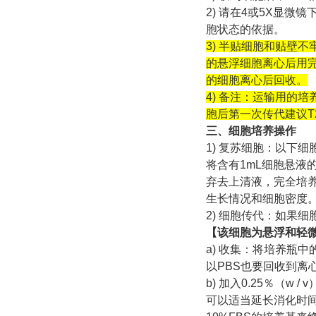
2) 请在4或5X显
胞状态的依据。
3) 半贴细胞和贴壁
的悬浮细胞离心后用完
的细胞离心后回收。
4) 备注：运输用的
胞后第一次传代建议T2
三、细胞培养操作
1) 复苏细胞：以下
将含有1mL细胞悬液
弃去上清液，完全培养
生长情况和细胞密度
2) 细胞传代：如果细
【该细胞为悬浮和轻
a) 收集：将培养瓶
以PBS也要回收到离
b) 加入0.25％（w 
可以适当延长消化时间