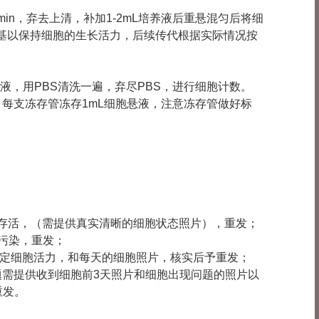
5min，弃去上清，补加1-2mL培养液后重悬混匀后将细
培养基以保持细胞的生长活力，后续传代根据实际情况按
上清液，用PBS清洗一遍，弃尽PBS，进行细胞计数。
混匀，每支冻存管冻存1mL细胞悬液，注意冻存管做好标
胞未存活，（需提供真实清晰的细胞状态照片），重发；
现污染，重发；
鉴定细胞活力，和每天的细胞照片，核实后予重发；
现问题需提供收到细胞前3天照片和细胞出现问题的照片以
重发。