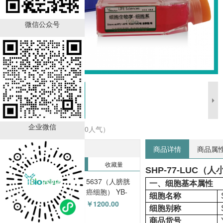
微信公众号
企业微信
收藏商品（0人气）
热销排行榜
商品详情
商品属
销售量
收藏量
SHP-77-LUC
5637（人膀胱
一、细胞基本属性
癌细胞） YB-
细胞名称
71002HC
￥1200.00
细胞别称
商品货号