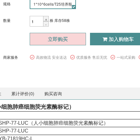
规格
1*10^6cells/T25培养瓶
+
数量
株
库存58株
-
立即购买
加入购物车
商家服务
高效物流 安全送达
优质服务 售后无忧
一站式采购
性
累计评价(
0
)
购买咨询
（人小细胞肺癌细胞荧光素酶标记）
SHP-77-LUC（人小细胞肺癌细胞荧光素酶标记）
SHP-77-LUC
YB-71819HC-L