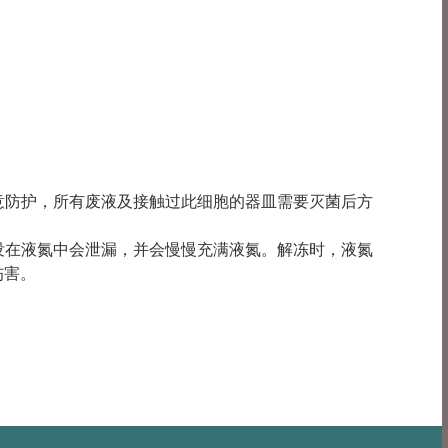
注意防护，所有废液及接触过此细胞的器皿需要灭菌后方
浸没在液氮中会泄漏，并会慢慢充满液氮。解冻时，液氮
伤害。