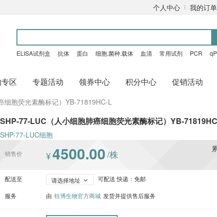
个人中心
我的订单
ELISA试剂盒
抗体
蛋白
细胞.菌种.载体
血清
常用试剂
PCR
q
购专区
专题活动
领券中心
积分中心
促销活动
癌细胞荧光素酶标记）YB-71819HC-L
SHP-77-LUC（人小细胞肺癌细胞荧光素酶标记）YB-71819HC
SHP-77-LUC细胞
4500.00
/株
销售价
¥
配送至
可配送 快递：免邮
请选择地址
服务
由
钰博生物官方商城
发货并提供售后服务