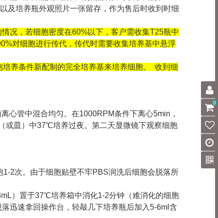
-3张以及培养瓶外观照片一张留存，作为售后时收到时细
的情况，若细胞密度在60%以下，客户需收集T25瓶中
90%对细胞进行传代，传代时需要收集培养基中悬浮
胞培养条件新配制的完全培养基来培养细胞。 收到细
0
心管中混合均匀。在1000RPM条件下离心5min，
瓶（或皿）中37℃培养过夜。第二天显微镜下观察细胞
1-2次。由于细胞贴壁不牢PBS润洗后细胞会脱落所
75瓶2-3mL）置于37℃培养箱中消化1-2分钟（难消化的细胞
迅速拿回操作台，轻敲几下培养瓶后加入5-6ml含