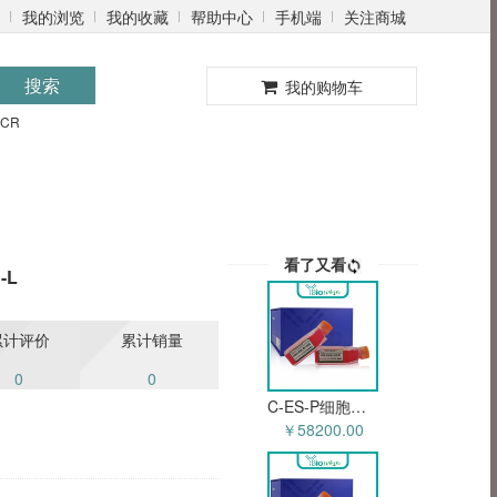
我的浏览
我的收藏
帮助中心
手机端
关注商城
0
搜索
我的购物车
PCR
看了又看
-L
累计评价
累计销量
0
0
C-ES-P细胞（人尤文肉瘤细胞）YB-70730HC
￥58200.00