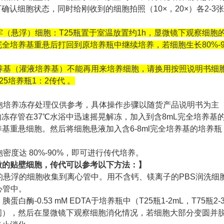
微镜下确认细胞状态，同时给刚收到的细胞拍照（10×，20×）各2
不牢（悬浮）细胞：T25瓶置于室温放置约1h，显微镜下观察细胞
全培养基重悬后打回到原培养瓶中继续培养，若细胞生长80%-
培养基（灌液培养基）不能再用来培养细胞，请换用按照说明书细
5培养瓶1：2传代 。
细胞培养冻存处理仅供参考，具体操作步骤以随货产品说明书为主
的冻存管在37℃水浴中迅速摇晃解冻，加入到含8mL完全培养基的离
基重悬细胞。然后将细胞悬液加入含6-8ml完全培养基的培养
。
胞密度达 80%-90%，即可进行传代培养。
微的贴壁细胞，传代可以参考以下方法：】
中的悬浮的细胞收集到离心管中。用不含钙、镁离子的PBS润洗细胞
心管中。
/ v）胰蛋白酶-0.53 mM EDTA于培养瓶中（T25瓶1-2mL，T
），然后在显微镜下观察细胞消化情况，若细胞大部分变圆并脱落