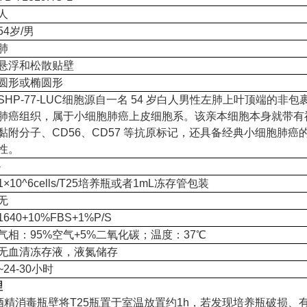
人
54岁/男
肺
悬浮和松散贴壁
圆形或椭圆形
SHP-77-LUC细胞源自一名 54 岁白人男性左肺上叶顶端的非
肺癌组织，属于小细胞肺癌上皮细胞系。该亲本细胞本身就带有
黏附分子、CD56、CD57 等抗原标记，还具备经典小细胞肺癌
性。
-
1×10^6cells/T25培养瓶或者1mL冻存管包装
无
1640+10%FBS+1%P/S
气相：95%空气+5%二氧化碳；温度：37℃
无血清冻存液，液氮储存
~24-30小时
理
5%酒精消毒瓶壁将T25瓶置于室温放置约1h，若发现培养瓶破