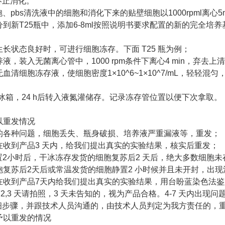
终止消化。
胞、pbs清洗液中的细胞和消化下来的贴壁细胞以1000rpml离心
分到新T25瓶中，添加6-8ml按照说明书要求配置的新的完全
生长状态良好时，可进行细胞冻存。下面 T25 瓶为例；
养液，装入无菌离心管中，1000 rpm条件下离心4 min，弃去
无血清细胞冻存液，使细胞密度1×10^6~1×10^7/mL，轻轻
0℃冰箱，24 h后转入液氮灌储存。记录冻存管位置以便下次拿取。
以重发情况
遇的各种问题，细胞丢失、瓶身破损、培养液严重漏液等，重发；
请在收到产品3 天内，给我们提出真实的实验结果，核实后重发；
静置2小时后，干冰冻存发货的细胞复苏后2 天后，绝大多数细
细胞复苏后2天后或常温发货的细胞静置2 小时候并且未开封，出
请在收到产品7天内给我们提出真实的实验结果，用台盼蓝染色法
第2,3 天请拍照，3 天未告知的，视为产品合格。4-7 天内出
细步骤，并跟技术人员沟通的，由技术人员判定为我方责任的，
不予以重发的情况