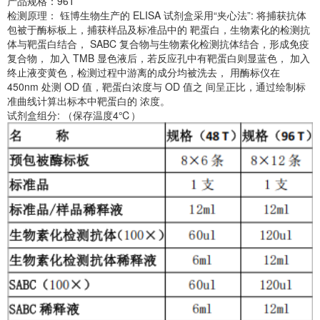
产品规格：96T
检测原理： 钰博生物生产的 ELISA 试剂盒采用“夹心法”: 将捕获抗体
包被于酶标板上，捕获样品及标准品中的 靶蛋白，生物素化的检测抗
体与靶蛋白结合， SABC 复合物与生物素化检测抗体结合，形成免疫
复合物， 加入 TMB 显色液后，若反应孔中有靶蛋白则显蓝色， 加入
终止液变黄色，检测过程中游离的成分均被洗去， 用酶标仪在
450nm 处测 OD 值，靶蛋白浓度与 OD 值之 间呈正比，通过绘制标
准曲线计算出标本中靶蛋白的 浓度。
试剂盒组分: （保存温度4℃）