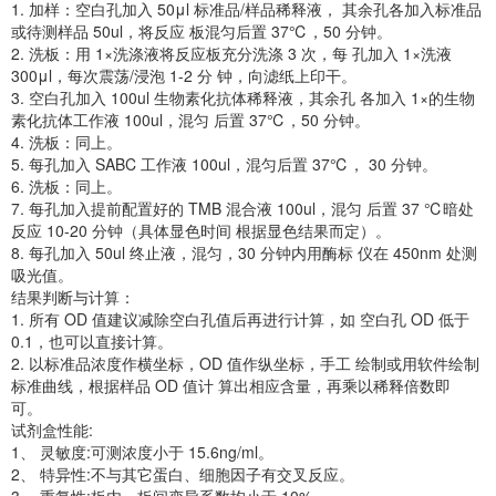
1. 加样：空白孔加入 50μl 标准品/样品稀释液， 其余孔各加入标准品
或待测样品 50ul，将反应 板混匀后置 37℃，50 分钟。
2. 洗板：用 1×洗涤液将反应板充分洗涤 3 次，每 孔加入 1×洗液
300μl，每次震荡/浸泡 1-2 分 钟，向滤纸上印干。
3. 空白孔加入 100ul 生物素化抗体稀释液，其余孔 各加入 1×的生物
素化抗体工作液 100ul，混匀 后置 37℃，50 分钟。
4. 洗板：同上。
5. 每孔加入 SABC 工作液 100ul，混匀后置 37℃， 30 分钟。
6. 洗板：同上。
7. 每孔加入提前配置好的 TMB 混合液 100ul，混匀 后置 37 ℃暗处
反应 10-20 分钟（具体显色时间 根据显色结果而定）。
8. 每孔加入 50ul 终止液，混匀，30 分钟内用酶标 仪在 450nm 处测
吸光值。
结果判断与计算：
1. 所有 OD 值建议减除空白孔值后再进行计算，如 空白孔 OD 低于
0.1，也可以直接计算。
2. 以标准品浓度作横坐标，OD 值作纵坐标，手工 绘制或用软件绘制
标准曲线，根据样品 OD 值计 算出相应含量，再乘以稀释倍数即
可。
试剂盒性能:
1、 灵敏度:可测浓度小于 15.6ng/ml。
2、 特异性:不与其它蛋白、细胞因子有交叉反应。