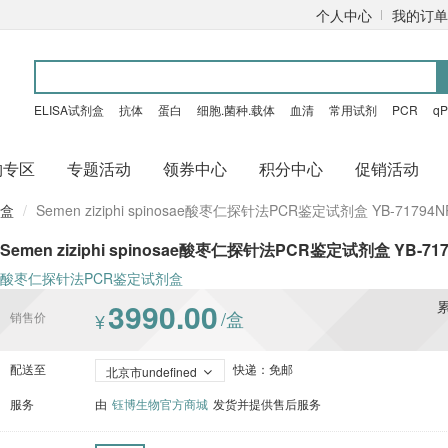
个人中心
我的订单
ELISA试剂盒
抗体
蛋白
细胞.菌种.载体
血清
常用试剂
PCR
q
购专区
专题活动
领券中心
积分中心
促销活动
剂盒
Semen ziziphi spinosae酸枣仁探针法PCR鉴定试剂盒 YB-71794N
Semen ziziphi spinosae酸枣仁探针法PCR鉴定试剂盒 YB-71
酸枣仁探针法PCR鉴定试剂盒
3990.00
/盒
销售价
¥
配送至
快递：免邮
北京市undefined
服务
由
钰博生物官方商城
发货并提供售后服务