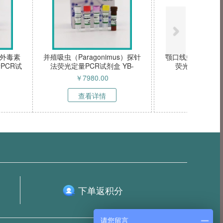
)基因探针法荧光定量
鸡滑液囊支原体探针法荧光定量
YB-72520NPR
PCR试剂盒 YB-72512NPR
3990.00
￥
3990.00
看详情
查看详情
下单返积分
请您留言