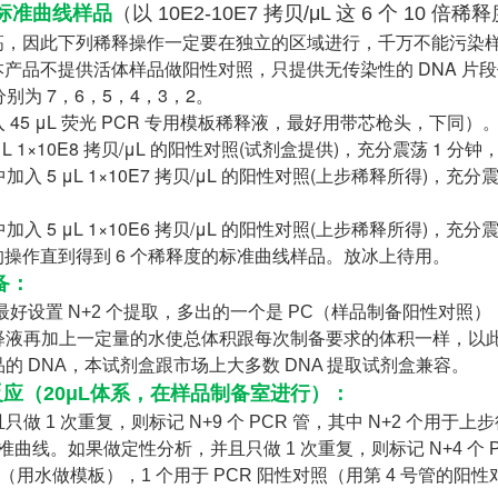
标准曲线样品
（以 10E2-10E7 拷贝/μL 这 6 个 10 
高，因此下列稀释操作一定要在独立的区域进行，千万不能污染
产品不提供活体样品做阳性对照，只提供无传染性的 DNA 片
分别为 7，6，5，4，3，2。
入 45 μL 荧光 PCR 专用模板稀释液，最好用带芯枪头，下同）
5 μL 1×10E8 拷贝/μL 的阳性对照(试剂盒提供)，充分震荡 1 
中加入 5 μL 1×10E7 拷贝/μL 的阳性对照(上步稀释所得)，充分
中加入 5 μL 1×10E6 拷贝/μL 的阳性对照(上步稀释所得)，充分
操作直到得到 6 个稀释度的标准曲线样品。放冰上待用。
备
：
品，最好设置 N+2 个提取，多出的一个是 PC（样品制备阳性对照）
倍稀释液再加上一定量的水使总体积跟每次制备要求的体积一样，以此
品的 DNA，本试剂盒跟市场上大多数 DNA 提取试剂盒兼容。
CR反应（20μL体系，在样品制备室进行）
：
只做 1 次重复，则标记 N+9 个 PCR 管，其中 N+2 个用于上
曲线。如果做定性分析，并且只做 1 次重复，则标记 N+4 个 PC
对照（用水做模板），1 个用于 PCR 阳性对照（用第 4 号管