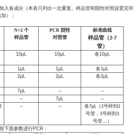
下表加入各成分（本表只列出一次重复。样品管和阴性对照设置完
后加）：
N+2 个
PCR 阴性
标准曲线
样品管
对照管
样品管（
2-7
管）
10μL
10μL
各10μL
1μL
1μL
各1μL
2μL
2μL
各2μL
7μL
--
--
--
7μL
--
样
--
--
各
μ
（
号样到
7
L
2
2
号管，
号样到
3
3
号管…）
，按下面参数进行PCR：