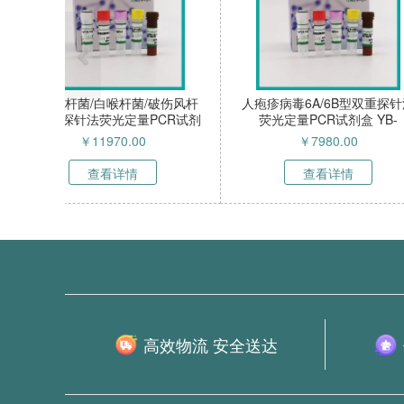
颚口线虫(Gnathostoma)探针法
猪圆环病毒2型和
荧光定量PCR试剂盒 YB-
荧光定量PCR试
72523NPR
72524
￥
3990.00
￥
3990
查看详情
查看详
高效物流 安全送达