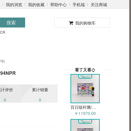
我的浏览
我的收藏
帮助中心
手机端
关注商城
0
搜索
我的购物车
PCR
PR
看了又看
794NPR
累计评价
累计销量
0
0
百日咳杆菌/白喉杆菌/破伤风杆菌三重探针法荧光定量PCR试剂盒 YB-72528NPR
￥11970.00