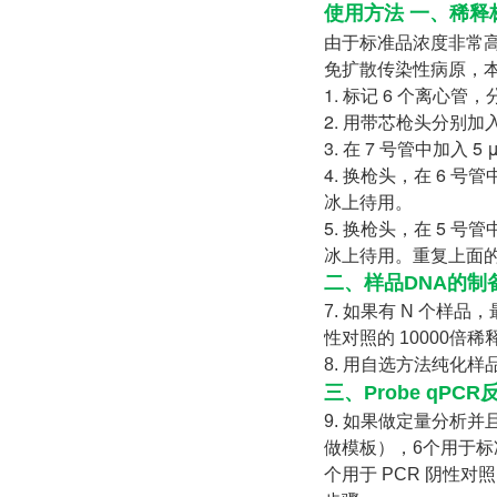
使用方法
一、稀释
由于标准品浓度非常
免扩散传染性病原，本
1. 标记 6 个离心管，
2. 用带芯枪头分别加
3. 在 7 号管中加入 
4. 换枪头，在 6 号管
冰上待用。
5. 换枪头，在 5 号管
冰上待用。重复上面的
二、样品DNA的制
7. 如果有 N 个样
性对照的 10000
8. 用自选方法纯化样
三、Probe qP
9. 如果做定量分析并且
做模板），6个用于标准
个用于 PCR 阴性