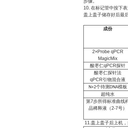
步骤。
10. 在标记管中按
盖上盖子储存好后最
成份
2×Probe qPCR
MagicMix
酸枣仁qPCR探针
酸枣仁探针法
qPCR引物混合液
个待测
模板
N+2
DNA
超纯水
第7步所得标准曲线
品稀释液（2-7号）
11.盖上盖子后上机