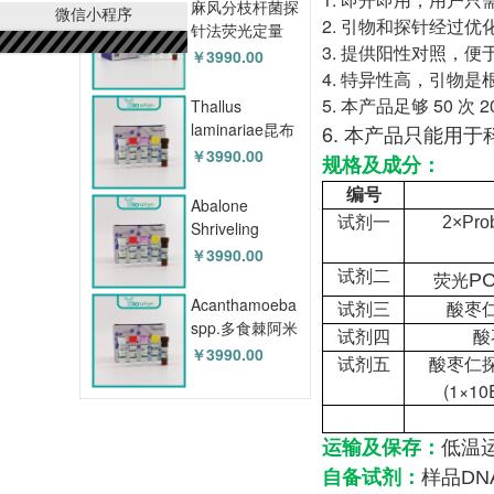
法荧光定量
麻风分枝杆菌探
微信小程序
PCR试剂盒 YB-
2. 引物和探针经过
针法荧光定量
70001NPR
3. 提供阳性对照，
PCR试剂盒 YB-
￥3990.00
70738NPR
4. 特异性高，引物
5. 本产品足够 50 次
Thallus
laminariae昆布
6. 本产品只能用于
探针法PCR鉴
￥3990.00
规格及成分
：
定试剂盒 YB-
编号
71802NPR
Abalone
试剂一
2×Pro
Shriveling
Syndrome-
￥3990.00
associated
试剂二
P
荧光
Virus(AbSV)鲍
Acanthamoeba
试剂三
酸枣
肌肉萎缩症病毒
spp.多食棘阿米
试剂四
酸
探针法荧光定量
巴属通用探针法
￥3990.00
试剂五
酸枣仁
PCR试剂盒 YB-
荧光定量PCR
(1×10E
70002NPR
试剂盒 YB-
70006NPR
运输及保存
：
低温运
自备试剂
：
样品DN