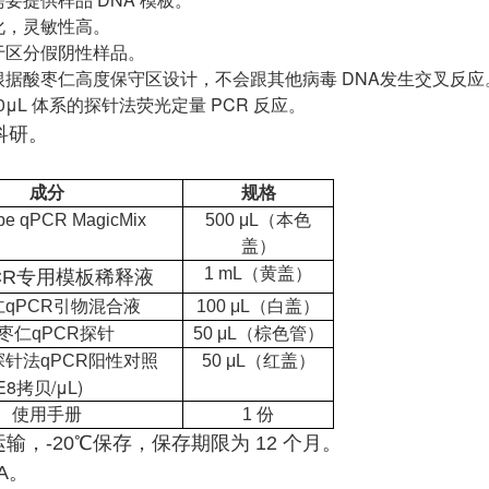
优化，灵敏性高。
便于区分假阴性样品。
是根据酸枣仁高度保守区设计，不会跟其他病毒 DNA发生交叉反应
 20μL 体系的探针法荧光定量 PCR 反应。
科研。
成分
规格
be qPCR MagicMix
500 μL（本色
盖）
1 mL（黄盖）
CR专用模板稀释液
仁
qPCR引物混合液
100 μL（白盖）
枣仁qPCR探针
50 μL（棕色管）
探针法qPCR
阳性对照
50 μL（红盖）
8拷贝/μL)
使用手册
1 份
输，-20℃保存，保存期限为 12 个月。
A。