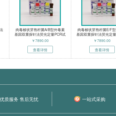
3型双重探针法
KLF2基因探针法荧光定量PCR
Cry1A(b
剂盒 YB-
试剂盒 YB-72521NPR
PCR试剂盒 
NPR
.00
￥
3990.00
￥
情
查看详情
查
优质服务 售后无忧
一站式采购