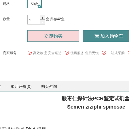
规格
50次
+
数量
盒
库存42盒
-
立即购买
加入购物车
商家服务
高效物流 安全送达
优质服务 售后无忧
一站式采购
性
累计评价(
0
)
购买咨询
酸枣仁探针法PCR鉴定试剂
Semen ziziphi spinosae
需要提供样品 DNA 模板。