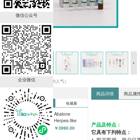
微信公众号
企业微信
收藏商品（0人气）
热销排行榜
商品详情
商品属
销售量
收藏量
Abalone
Herpes-like
产品及特点
：
Virus(AbHV)鲍
￥3990.00
它具有下列特点：
疱疹样病毒探针
1. 即开即用，用户只