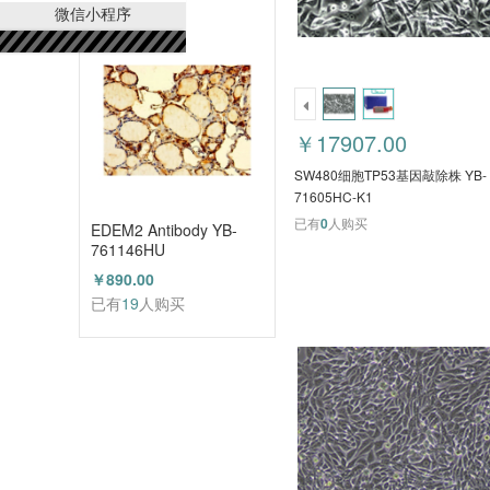
已有
21
人购买
微信小程序
￥17907.00
SW480细胞TP53基因敲除株 YB-
71605HC-K1
已有
0
人购买
EDEM2 Antibody YB-
761146HU
￥890.00
已有
19
人购买