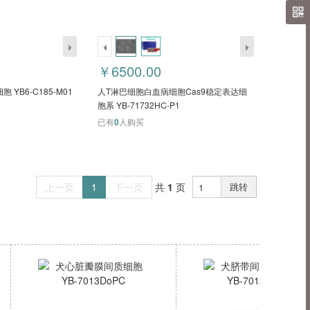
￥6500.00
YB6-C185-M01
人T淋巴细胞白血病细胞Cas9稳定表达细
胞系 YB-71732HC-P1
已有
0
人购买
上一页
1
下一页
共
1
页
跳转