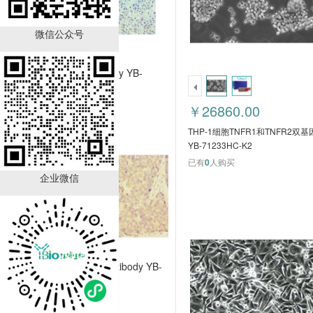
微信公众号
TFF1 Antibody YB-
723431HU
￥890.00
￥26860.00
已有
21
人购买
THP-1细胞TNFR1和TNFR2双
YB-71233HC-K2
已有
0
人购买
企业微信
GALNT12 Antibody YB-
714224HU
￥890.00