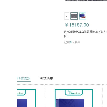
￥15187.00
RKO细胞POLQ基因敲除株 YB-71
K1
已有
0
人购买
猜你喜欢
浏览历史