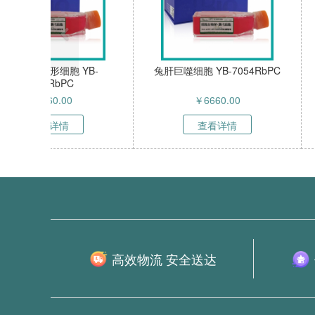
犬胎盘间充质干细胞 YB-
犬心脏瓣膜间质
7015DoPC
7013D
￥
8700.00
￥
8460
查看详情
查看详
高效物流 安全送达