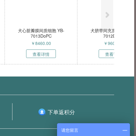
纤维细胞 YB-
犬视网膜星形细胞 YB-
14DoPC
7010DoPC
6780.00
￥
15900.00
看详情
查看详情
下单返积分
请您留言