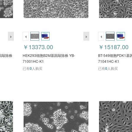
￥13373.00
￥15187.00
基因敲除株
HEK293细胞B2M基因敲除株 YB-
BT-549细胞PDK1基
71001HC-K1
71041HC-K1
已有
0
人购买
已有
0
人购买