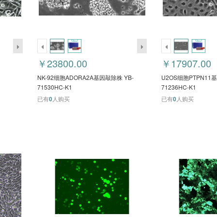
￥23800.00
￥17907.00
NK-92细胞ADORA2A基因敲除株 YB-
U2OS细胞PTPN11
71530HC-K1
71236HC-K1
已有
0
人购买
已有
0
人购买