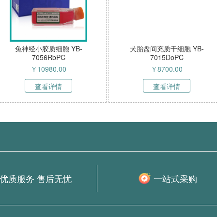
细胞 YB-
犬脐带间充质干细胞 YB-
犬卵巢成
oPC
7012DoPC
70
.00
￥
9600.00
￥
情
查看详情
查
优质服务 售后无忧
一站式采购