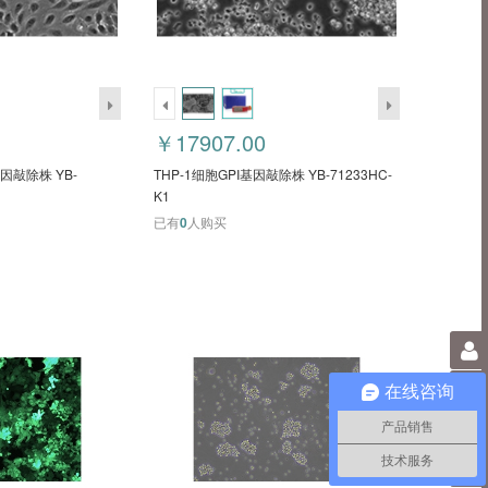
￥17907.00
基因敲除株 YB-
THP-1细胞GPI基因敲除株 YB-71233HC-
K1
已有
0
人购买
0
在线咨询
产品销售
技术服务