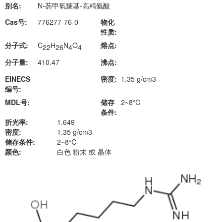
别名:
N-芴甲氧羰基-高精氨酸
Cas号:
776277-76-0
物化
性质:
分子式:
C
H
N
O
熔点:
22
26
4
4
分子量:
410.47
沸点:
EINECS
密度:
1.35 g/cm3
编号:
MDL号:
储存
2~8℃
条件:
折光率:
1.649
密度:
1.35 g/cm3
储存条件:
2~8℃
颜色:
白色 粉末 或 晶体