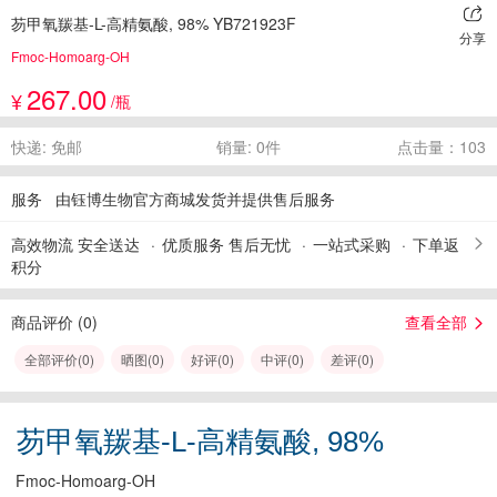
芴甲氧羰基-L-高精氨酸, 98% YB721923F
分享
Fmoc-Homoarg-OH
267.00
¥
/瓶
快递: 免邮
销量: 0件
点击量：103
服务
由钰博生物官方商城发货并提供售后服务
高效物流 安全送达
优质服务 售后无忧
一站式采购
下单返
积分
商品评价 (
0
)
查看全部
全部评价(
0
)
晒图(
0
)
好评(
0
)
中评(
0
)
差评(
0
)
芴甲氧羰基-L-高精氨酸, 98%
Fmoc-Homoarg-OH