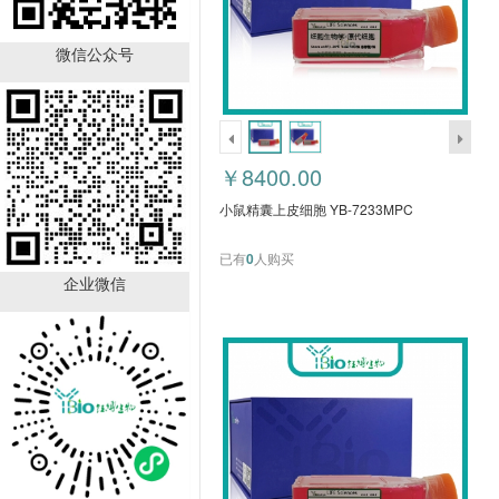
猪骨髓间充质干细胞 YB-
7007PPC
微信公众号
￥3580.00
已有
0
人购买
￥8400.00
小鼠精囊上皮细胞 YB-7233MPC
已有
0
人购买
企业微信
猪成骨细胞 YB-7006PPC
￥3880.00
已有
0
人购买