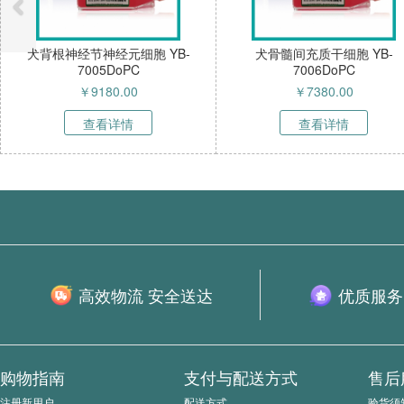
B-
犬骨髓间充质干细胞 YB-
犬雪旺细胞 YB-700
7006DoPC
￥
7380.00
￥
13770.00
查看详情
查看详情
高效物流 安全送达
优质服务
购物指南
支付与配送方式
售后
注册新用户
配送方式
验货须