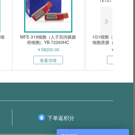
.0B10细胞（小鼠抗
Maska-98细胞（人多发性骨髓
细胞）YB-7133MC
瘤细胞）YB-70779HC
58600.00
￥
58600.00
查看详情
查看详情
下单返积分