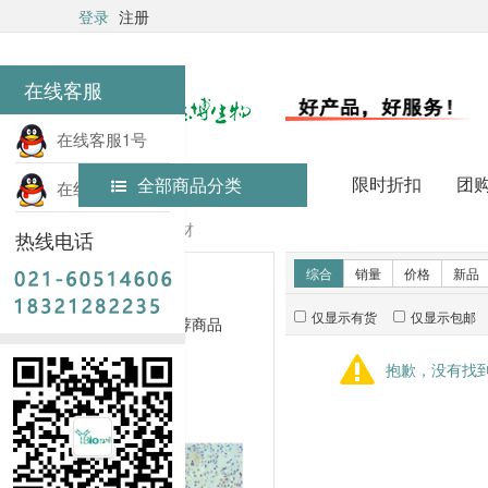
登录
注册
在线客服
在线客服1号
限时折扣
团
全部商品分类
在线客服2号
首页
实验耗材
热线电话
新品推荐
综合
销量
价格
新品
仅显示有货
仅显示包邮
暂无推荐商品
抱歉，没有找
销量排行