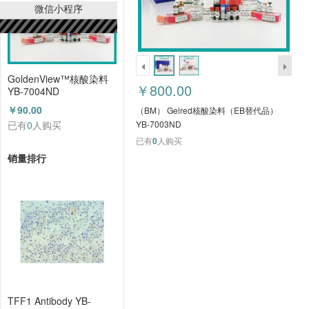
微信小程序
GoldenView™核酸染料
￥800.00
YB-7004ND
￥90.00
（BM） Gelred核酸染料（EB替代品）
已有
0
人购买
YB-7003ND
已有
0
人购买
销量排行
TFF1 Antibody YB-