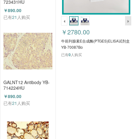
723431HU
￥890.00
已有
21
人购买
￥2780.00
牛前列腺素E合成酶(PTGES)ELISA试剂盒
YB-70087Bo
已有
0
人购买
GALNT12 Antibody YB-
714224HU
￥890.00
已有
21
人购买