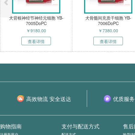
胞 YB-
犬骨髓间充质干细胞 YB-
犬雪旺细胞 YB-
7006DoPC
￥
7380.00
￥
137
查看详情
查看
高效物流 安全送达
优质服务
购物指南
支付与配送方式
售后
注册新用户
配送方式
验货须