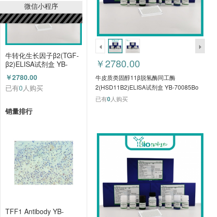
微信小程序
牛转化生长因子β2(TGF-
￥2780.00
β2)ELISA试剂盒 YB-
70127Bo
￥2780.00
牛皮质类固醇11β脱氢酶同工酶
已有
0
人购买
2(HSD11B2)ELISA试剂盒 YB-70085Bo
已有
0
人购买
销量排行
TFF1 Antibody YB-