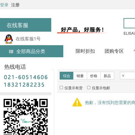
登录
注册
在线客服
ELIS
在线客服1号
限时折扣
团购专区
全部商品分类
在线客服2号
首页
实验耗材
热线电话
新品推荐
综合
销量
价格
新品
仅显示有货
仅显示包邮
暂无推荐商品
抱歉，没有找到您需要的
销量排行