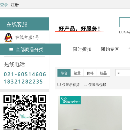
登录
注册
在线客服
ELIS
在线客服1号
限时折扣
团购专区
全部商品分类
在线客服2号
首页
实验试剂
热线电话
新品推荐
综合
销量
价格
新品
仅显示有货
仅显示包邮
暂无推荐商品
销量排行