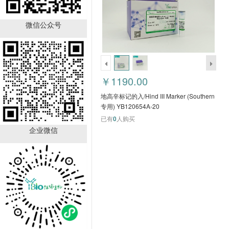
微信公众号
TFF1 Antibody YB-
723431HU
￥890.00
￥1190.00
已有
21
人购买
地高辛标记的入/Hind III Marker (Southern
专用) YB120654A-20
已有
0
人购买
企业微信
GALNT12 Antibody YB-
714224HU
￥890.00