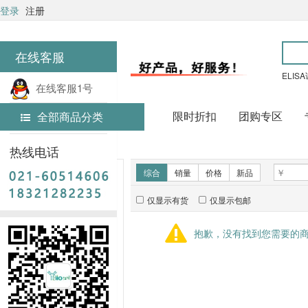
登录
注册
在线客服
ELIS
在线客服1号
限时折扣
团购专区
全部商品分类
在线客服2号
首页
常用试剂
热线电话
新品推荐
综合
销量
价格
新品
仅显示有货
仅显示包邮
暂无推荐商品
抱歉，没有找到您需要的
销量排行