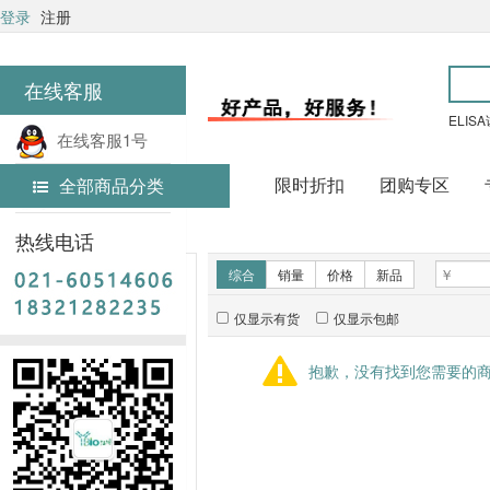
登录
注册
在线客服
ELIS
在线客服1号
限时折扣
团购专区
全部商品分类
在线客服2号
首页
技术服务
热线电话
新品推荐
综合
销量
价格
新品
仅显示有货
仅显示包邮
暂无推荐商品
抱歉，没有找到您需要的
销量排行