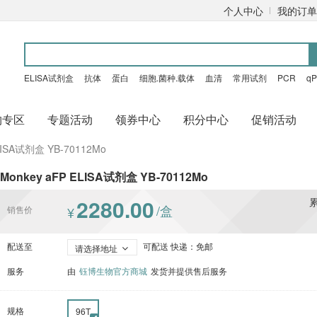
个人中心
我的订单
ELISA试剂盒
抗体
蛋白
细胞.菌种.载体
血清
常用试剂
PCR
q
购专区
专题活动
领券中心
积分中心
促销活动
LISA试剂盒 YB-70112Mo
Monkey aFP ELISA试剂盒 YB-70112Mo
2280.00
/盒
销售价
¥
配送至
可配送 快递：免邮
请选择地址
服务
由
钰博生物官方商城
发货并提供售后服务
规格
96T