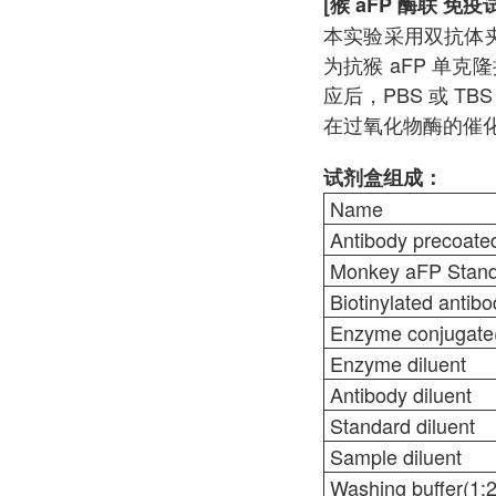
[猴 aFP 酶联 免
本实验采用双抗体夹心
为抗猴 aFP 单
应后，PBS 或 T
在过氧化物酶的催
试剂盒
组成：
Name
Antibody precoated
Monkey aFP Stand
Biotinylated antibo
Enzyme conjugate
Enzyme diluent
Antibody diluent
Standard diluent
Sample diluent
Washing buffer(1: