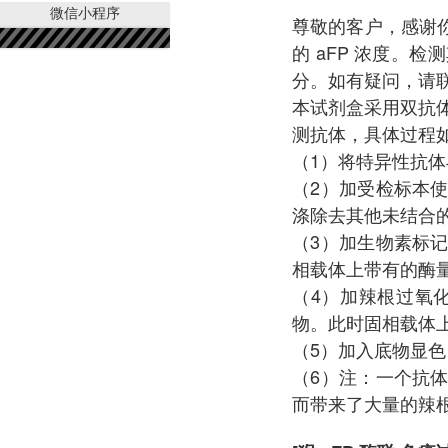
微信小程序
尊敬的客户，感谢
的 aFP 浓度
分。如有疑问，请
本试剂盒采用双抗
测抗体，具体过程如
（1）将特异性抗
（2）加受检标本
涤除去其他未结合
（3）加生物素标
相载体上带有的酶
（4）加辣根过氧
物。此时固相载体
（5）加入底物显
（6）注：一个抗
而带来了大量的辣